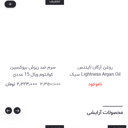
تخفیف
روغن آرگان لایتنس
سرم ضد ریزش بیوکسین
Lightness Argan Oil سبک
کوانتوم ویال 15 عددی
برای انواع مو، بدون احساس
ناموجود
۲٫۳۵۰٫۰۰۰
۲٫۲۲۳٫۰۰۰
تومان
چربی اضافی حجم ۱۰۰ میل
محصولات آرایشی