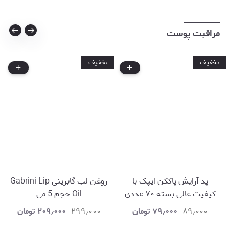
مراقبت پوست
تخفیف
تخفیف
پد آرایش پاککن ایپک با
روغن لب گابرینی Gabrini Lip
کیفیت عالی بسته ۷۰ عددی
Oil حجم 5 می
۸۹٫۰۰۰
۷۹٫۰۰۰
تومان
۲۹۹٫۰۰۰
۲۰۹٫۰۰۰
تومان